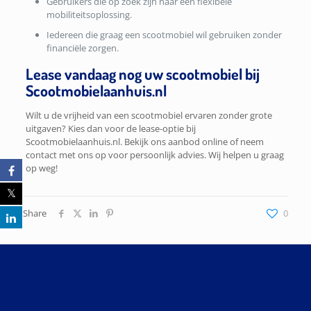
Gebruikers die op zoek zijn naar een flexibele
mobiliteitsoplossing.
Iedereen die graag een scootmobiel wil gebruiken zonder
financiële zorgen.
Lease vandaag nog uw scootmobiel bij
Scootmobielaanhuis.nl
Wilt u de vrijheid van een scootmobiel ervaren zonder grote
uitgaven? Kies dan voor de lease-optie bij
Scootmobielaanhuis.nl. Bekijk ons aanbod online of neem
contact met ons op voor persoonlijk advies. Wij helpen u graag
op weg!
Share
0