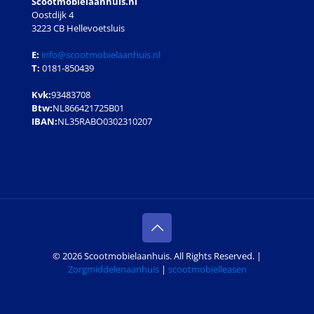
Scootmobielaanhuis.nl
Oostdijk 4
3223 CB Hellevoetsluis
E:
info@scootmobielaanhuis.nl
T:
0181-850439
Kvk:
93483708
Btw:
NL866421725B01
IBAN:
NL35RABO0302310207
© 2026 Scootmobielaanhuis. All Rights Reserved. |
Zorgmiddelenaanhuis
|
scootmobielleasen