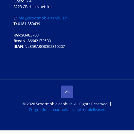
Oostdijk 4
3223 CB Hellevoetsluis
E:
info@scootmobielaanhuis.nl
T:
0181-850439
Kvk:
93483708
Btw:
NL866421725B01
IBAN:
NL35RABO0302310207
© 2026 Scootmobielaanhuis. All Rights Reserved. |
Zorgmiddelenaanhuis
|
scootmobielleasen