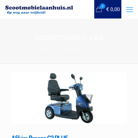
0
€
0,00
Scootmobielen vast
Home
Scootmobielen vast
Afikim Breeze C3 PLUS