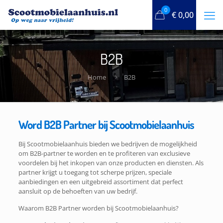
0
€
0,00
B2B
Home
B2B
Word B2B Partner bij Scootmobielaanhuis
Bij Scootmobielaanhuis bieden we bedrijven de mogelijkheid
om B2B-partner te worden en te profiteren van exclusieve
voordelen bij het inkopen van onze producten en diensten. Als
partner krijgt u toegang tot scherpe prijzen, speciale
aanbiedingen en een uitgebreid assortiment dat perfect
aansluit op de behoeften van uw bedrijf.
Waarom B2B Partner worden bij Scootmobielaanhuis?