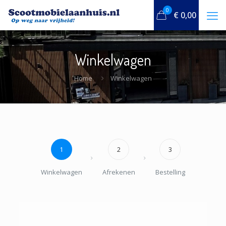
0
€
0,00
Winkelwagen
Home
Winkelwagen
1
2
3
Winkelwagen
Afrekenen
Bestelling