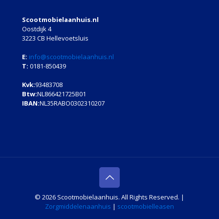
Scootmobielaanhuis.nl
Oostdijk 4
3223 CB Hellevoetsluis
E:
info@scootmobielaanhuis.nl
T:
0181-850439
Kvk:
93483708
Btw:
NL866421725B01
IBAN:
NL35RABO0302310207
© 2026 Scootmobielaanhuis. All Rights Reserved. |
Zorgmiddelenaanhuis
|
scootmobielleasen