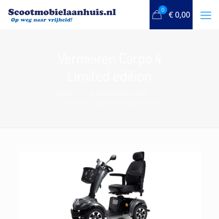
0
€
0,00
Vermeiren Carpo 4
Limited edition
Home
Scootmobielen-vast
Vermeiren Carpo 4 Limited edition