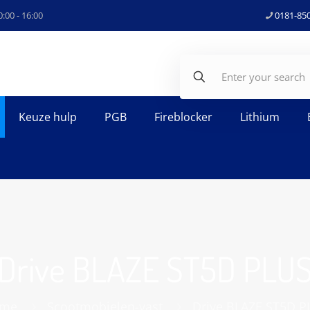
:00 - 16:00
0181-85
Keuze hulp
PGB
Fireblocker
Lithium
Drive BLAZE ST5D PLU
me
Scootmobielen-vast
Drive BLAZE ST5D P