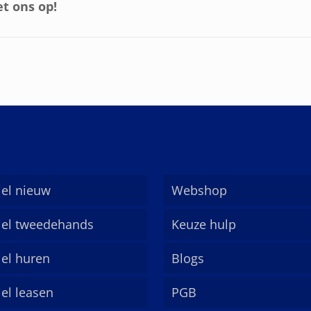
t ons op!
el nieuw
Webshop
el tweedehands
Keuze hulp
el huren
Blogs
el leasen
PGB