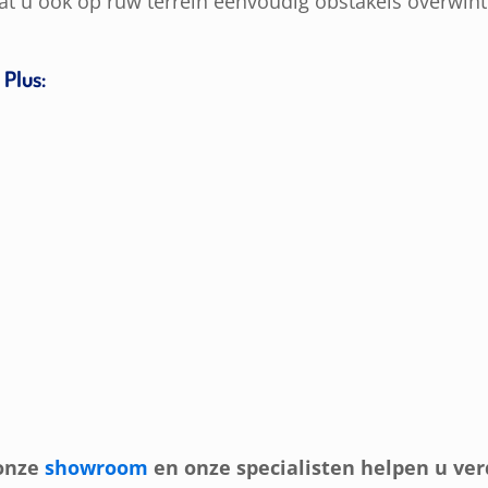
at u ook op ruw terrein eenvoudig obstakels overwint
 Plus:
 onze
showroom
en onze specialisten helpen u ver