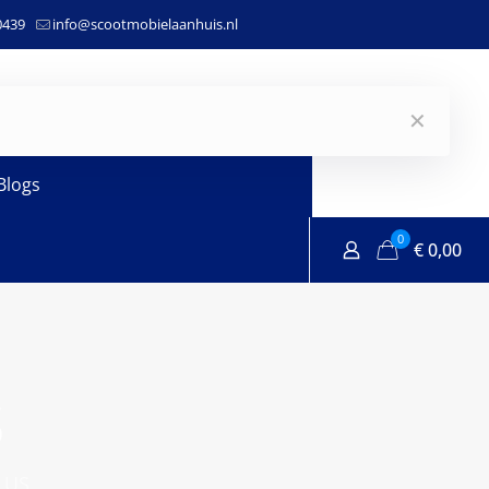
0439
info@scootmobielaanhuis.nl
✕
Blogs
0
€
0,00
S
LUS