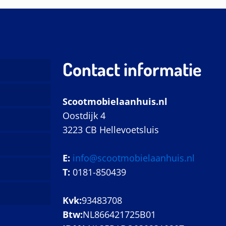
Contact informatie
Scootmobielaanhuis.nl
Oostdijk 4
3223 CB Hellevoetsluis
E:
info@scootmobielaanhuis.nl
T:
0181-850439
Kvk:
93483708
Btw:
NL866421725B01