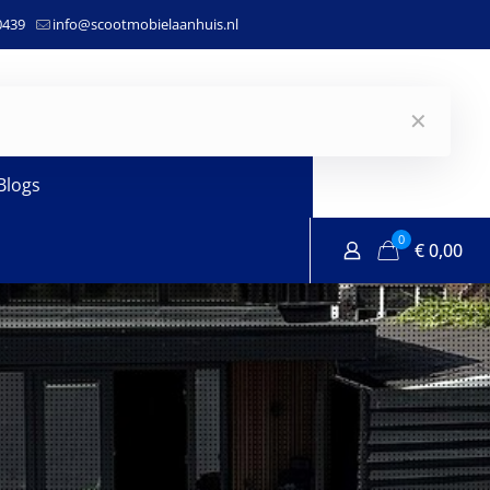
0439
info@scootmobielaanhuis.nl
✕
Blogs
0
€
0,00