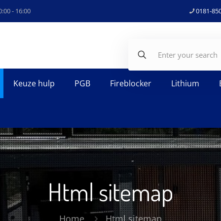
:00 - 16:00
0181-85
Keuze hulp
PGB
Fireblocker
Lithium
Html sitemap
Home
Html sitemap