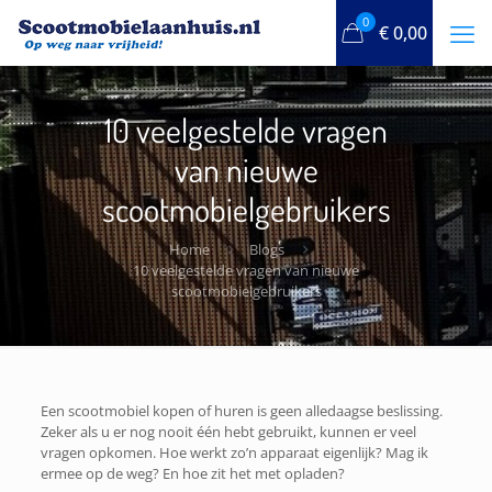
0
€
0,00
10 veelgestelde vragen
van nieuwe
scootmobielgebruikers
Home
Blogs
10 veelgestelde vragen van nieuwe
scootmobielgebruikers
Een scootmobiel kopen of huren is geen alledaagse beslissing.
Zeker als u er nog nooit één hebt gebruikt, kunnen er veel
vragen opkomen. Hoe werkt zo’n apparaat eigenlijk? Mag ik
ermee op de weg? En hoe zit het met opladen?