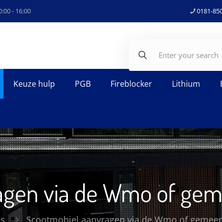
:00 - 16:00
0181-85
Keuze hulp
PGB
Fireblocker
Lithium
agen via de Wmo of geme
gs
Scootmobiel aanvragen via de Wmo of gemeent