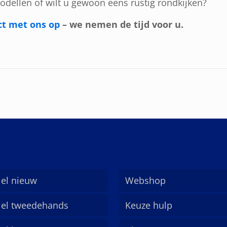
modellen of wilt u gewoon eens rustig rondkijken?
t met ons op
– we nemen de tijd voor u.
el nieuw
Webshop
el tweedehands
Keuze hulp