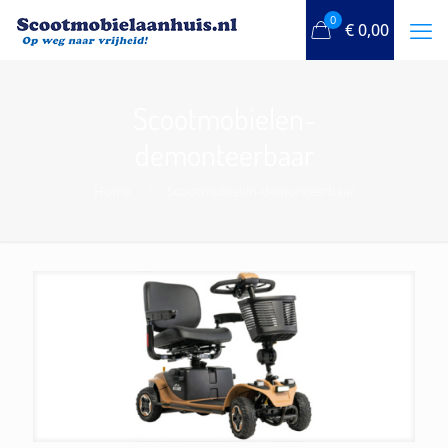
0
€
0,00
Scootmobielen-
demonteerbaar
Home
Scootmobielen-demonteerbaar