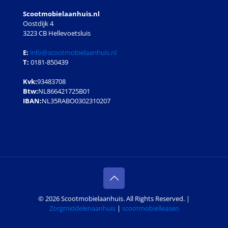
Scootmobielaanhuis.nl
Oostdijk 4
3223 CB Hellevoetsluis
E:
info@scootmobielaanhuis.nl
T:
0181-850439
Kvk:
93483708
Btw:
NL866421725B01
IBAN:
NL35RABO0302310207
© 2026 Scootmobielaanhuis. All Rights Reserved. |
Zorgmiddelenaanhuis
|
scootmobielleasen