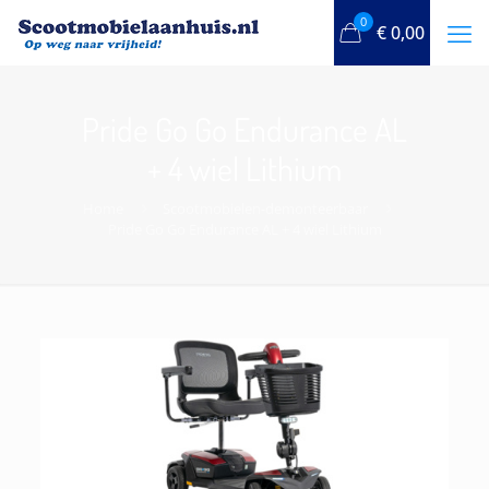
0
€
0,00
Pride Go Go Endurance AL
+ 4 wiel Lithium
Home
Scootmobielen-demonteerbaar
Pride Go Go Endurance AL + 4 wiel Lithium