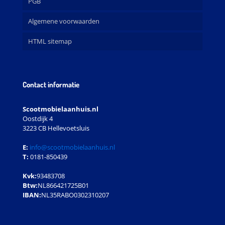
PGB
Algemene voorwaarden
HTML sitemap
Contact informatie
Scootmobielaanhuis.nl
Oostdijk 4
3223 CB Hellevoetsluis
E:
info@scootmobielaanhuis.nl
T:
0181-850439
Kvk:
93483708
Btw:
NL866421725B01
IBAN:
NL35RABO0302310207