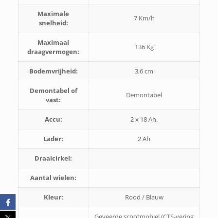
Maximale
7 Km/h
snelheid:
Maximaal
136 Kg
draagvermogen:
Bodemvrijheid:
3,6 cm
Demontabel of
Demontabel
vast:
Accu:
2 x 18 Ah.
Lader:
2 Ah
Draaicirkel:
Aantal wielen:
Kleur:
Rood / Blauw
Geveerde scootmobiel (CTS-vering