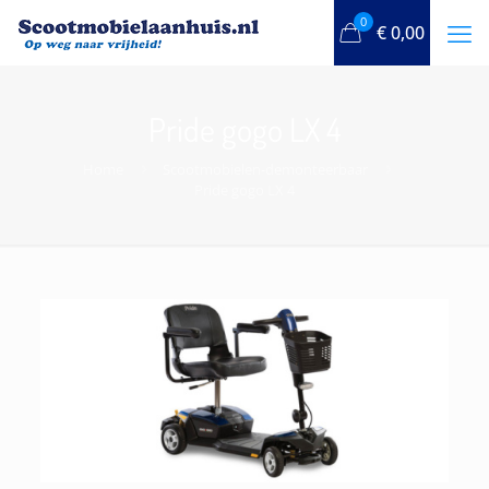
0
€
0,00
Pride gogo LX 4
Home
Scootmobielen-demonteerbaar
Pride gogo LX 4