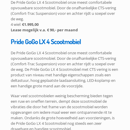
De Pride GoGo LX 4 Scootmobiel onze meest comfortabele
opvouwbare scootmobiel. Door de onafhankelijke CTS-vering
(Comfort-Trac Suspension) voor en achter rijdt u soepel over
de weg.
4 wiel:
€1.995,00
Lease mogelijk v.a. € 90,- per maand
Pride GoGo LX 4 Scootmobiel
De Pride GoGo LX 4 Scootmobiel onze meest comfortabele
opvouwbare scootmobiel. Door de onafhankelijke CTS-vering
(Comfort-Trac Suspension) voor en achter rijdt u soepel over
de weg. De Pride GoGo LX 4 Scootmobiel met CTS vering is een
product van niveau met handige eigenschappen zoals een
deltastuur, hoog geplaatste laadaansluiting, LED-koplamp en
een handige grote mand aan de voorzijde.
Waar veel scootmobielen weinig bescherming bieden tegen
een ruw en oneffen terrein, dempt deze scootmobiel de
vibraties die door het frame van de scootmobiel worden
opgevangen om iedere maal weer een ontspannende rit te
maken. Ondanks de grote hoeveelheid aan voorzieningen, is
de Pride GoGo LX 4 Scootmobiel nog steeds een zeer
draagbare en handige scootmobiel.