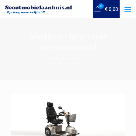
0
€
0,00
Weetjes en feiten over
een scootmobiel
Home
Blogs
Weetjes en feiten over een scootmobiel