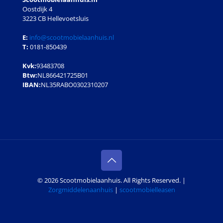
Oostdijk 4
3223 CB Hellevoetsluis
E:
info@scootmobielaanhuis.nl
T:
0181-850439
Kvk:
93483708
Btw:
NL866421725B01
IBAN:
NL35RABO0302310207
© 2026 Scootmobielaanhuis. All Rights Reserved. |
Zorgmiddelenaanhuis
|
scootmobielleasen