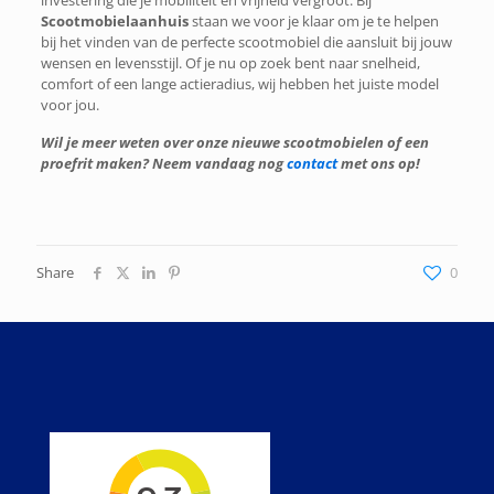
investering die je mobiliteit en vrijheid vergroot. Bij
Scootmobielaanhuis
staan we voor je klaar om je te helpen
bij het vinden van de perfecte scootmobiel die aansluit bij jouw
wensen en levensstijl. Of je nu op zoek bent naar snelheid,
comfort of een lange actieradius, wij hebben het juiste model
voor jou.
Wil je meer weten over onze nieuwe scootmobielen of een
proefrit maken? Neem vandaag nog
contact
met ons op!
Share
0