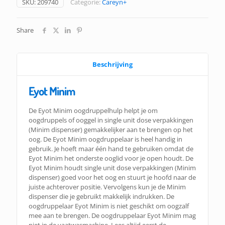
SKU:
209740
Categorie:
Careyn+
Share
Beschrijving
Eyot Minim
De Eyot Minim oogdruppelhulp helpt je om
oogdruppels of ooggel in single unit dose verpakkingen
(Minim dispenser) gemakkelijker aan te brengen op het
oog. De Eyot Minim oogdruppelaar is heel handig in
gebruik. Je hoeft maar één hand te gebruiken omdat de
Eyot Minim het onderste ooglid voor je open houdt. De
Eyot Minim houdt single unit dose verpakkingen (Minim
dispenser) goed voor het oog en stuurt je hoofd naar de
juiste achterover positie. Vervolgens kun je de Minim
dispenser die je gebruikt makkelijk indrukken. De
oogdruppelaar Eyot Minim is niet geschikt om oogzalf
mee aan te brengen. De oogdruppelaar Eyot Minim mag
niet in de vaatwasmachine. Lees altijd eerst de