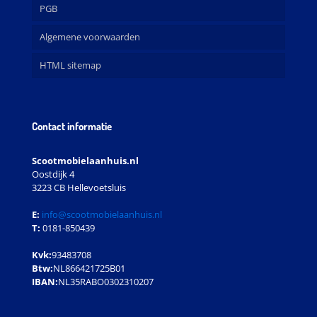
PGB
Algemene voorwaarden
HTML sitemap
Contact informatie
Scootmobielaanhuis.nl
Oostdijk 4
3223 CB Hellevoetsluis
E:
info@scootmobielaanhuis.nl
T:
0181-850439
Kvk:
93483708
Btw:
NL866421725B01
IBAN:
NL35RABO0302310207