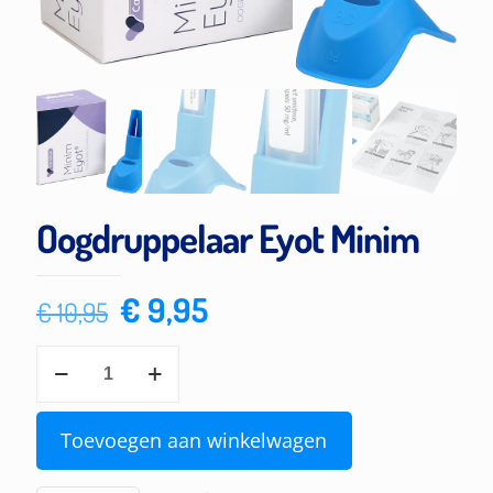
Oogdruppelaar Eyot Minim
Oorspronkelijke
Huidige
€
9,95
€
10,95
prijs
prijs
Oogdruppelaar
was:
is:
Eyot
Minim
€ 10,95.
€ 9,95.
aantal
Toevoegen aan winkelwagen