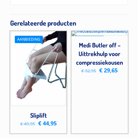
Gerelateerde producten
AANBIEDING
AANBIEDING
Medi Butler off –
Uittrekhulp voor
compressiekousen
Oorspronkelijk
Huidige
€
29,65
€
32,95
prijs
prijs
was:
is:
€ 32,95.
€ 29,65.
Sliplift
Oorspronkelijke
Huidige
€
44,95
€
49,95
prijs
prijs
was:
is: