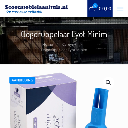
0
€
0,00
Oogdruppelaar Eyot Minim
Home
Careyn+
Oogdruppelaar Eyot Minim
AANBIEDING