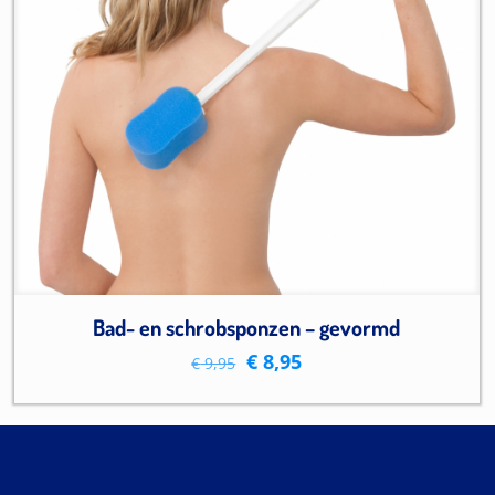
Bad- en schrobsponzen – gevormd
Oorspronkelijke
Huidige
€
8,95
€
9,95
prijs
prijs
was:
is:
€ 9,95.
€ 8,95.