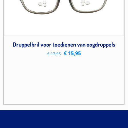
Druppelbril voor toedienen van oogdruppels
Oorspronkelijke
Huidige
€
15,95
€
17,95
prijs
prijs
was:
is:
€ 17,95.
€ 15,95.