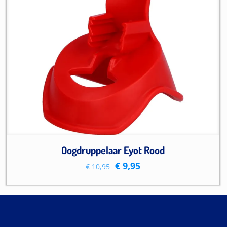
Oogdruppelaar Eyot Rood
Oorspronkelijke
Huidige
€
9,95
€
10,95
prijs
prijs
was:
is:
€ 10,95.
€ 9,95.