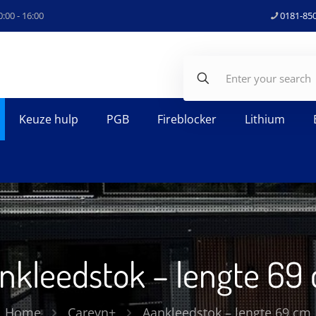
:00 - 16:00
0181-85
Keuze hulp
PGB
Fireblocker
Lithium
nkleedstok – lengte 69
Home
Careyn+
Aankleedstok – lengte 69 cm