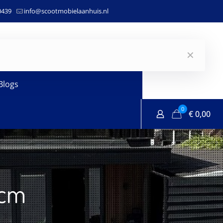
0439
info@scootmobielaanhuis.nl
✕
Blogs
0
€
0,00
 cm