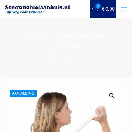
0
€
0,00
Bad- en schrobsponzen –
gevormd
Home
Careyn+
Bad- en schrobsponzen – gevormd
AANBIEDING