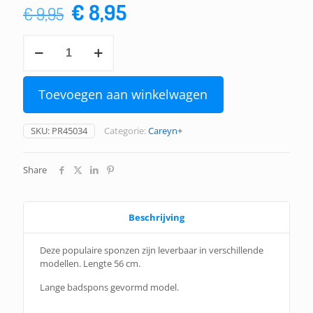
Oorspronkelijke
Huidige
€
8,95
€
9,95
prijs
prijs
Bad-
was:
is:
en
schrobsponzen
€ 9,95.
€ 8,95.
-
Toevoegen aan winkelwagen
gevormd
aantal
SKU:
PR45034
Categorie:
Careyn+
Share
Beschrijving
Deze populaire sponzen zijn leverbaar in verschillende
modellen. Lengte 56 cm.
Lange badspons gevormd model.