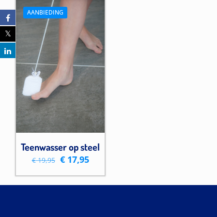
€ 49,95.
€ 44,95.
AANBIEDING
Teenwasser op steel
Oorspronkelijke
Huidige
€
17,95
€
19,95
prijs
prijs
was:
is:
€ 19,95.
€ 17,95.