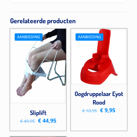
Gerelateerde producten
AANBIEDING
AANBIEDING
Oogdruppelaar Eyot
Rood
Oorspronkelij
Huidige
€
9,95
€
10,95
Sliplift
prijs
prijs
Oorspronkelijke
Huidige
€
44,95
was:
is:
€
49,95
prijs
prijs
€ 10,95.
€ 9,95.
was:
is: