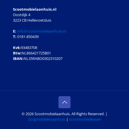
Scootmobielaanhuis.nl
Oostdijk 4
3223 CB Hellevoetsluis
E:
info@scootmobielaanhuis.nl
T:
0181-850439
Kvk:
93483708
Btw:
NL866421725B01
IBAN:
NL35RABO0302310207
© 2026 Scootmobielaanhuis. All Rights Reserved. |
Zorgmiddelenaanhuis
|
scootmobielleasen