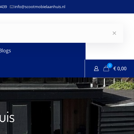
0439
info@scootmobielaanhuis.nl
✕
Blogs
0
€
0,00
uis