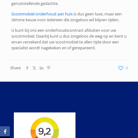
geruststellende gedachte.
Scootmobiel onderhoud aan huis
is dus geen luxe, maar een
slimme keuze voor iedereen die zorgeloos wil blijven rijden.
U kunt bij ons een onderhoudscontract afsluiten voor uw
scootmobiel. Daarbij kunt u dus zorgeloos de weg op en bent u
ervan verzekerd dat uw scootmobiel te allen tijde door een
specialist wordt nagekeken en of gerepareerd.
Share
0