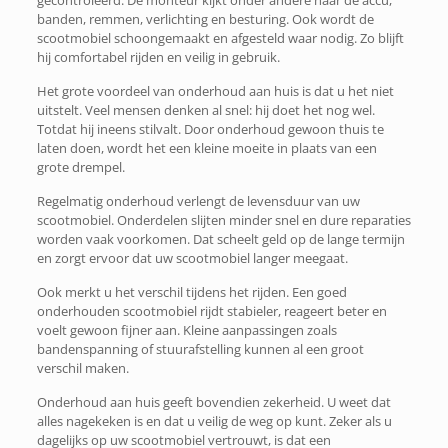
gecontroleerd. De monteur kijkt onder andere naar de accu,
banden, remmen, verlichting en besturing. Ook wordt de
scootmobiel schoongemaakt en afgesteld waar nodig. Zo blijft
hij comfortabel rijden en veilig in gebruik.
Het grote voordeel van onderhoud aan huis is dat u het niet
uitstelt. Veel mensen denken al snel: hij doet het nog wel.
Totdat hij ineens stilvalt. Door onderhoud gewoon thuis te
laten doen, wordt het een kleine moeite in plaats van een
grote drempel.
Regelmatig onderhoud verlengt de levensduur van uw
scootmobiel. Onderdelen slijten minder snel en dure reparaties
worden vaak voorkomen. Dat scheelt geld op de lange termijn
en zorgt ervoor dat uw scootmobiel langer meegaat.
Ook merkt u het verschil tijdens het rijden. Een goed
onderhouden scootmobiel rijdt stabieler, reageert beter en
voelt gewoon fijner aan. Kleine aanpassingen zoals
bandenspanning of stuurafstelling kunnen al een groot
verschil maken.
Onderhoud aan huis geeft bovendien zekerheid. U weet dat
alles nagekeken is en dat u veilig de weg op kunt. Zeker als u
dagelijks op uw scootmobiel vertrouwt, is dat een