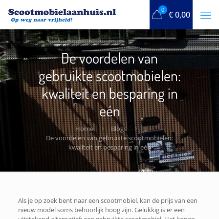
0
€
0,00
De voordelen van
gebruikte scootmobielen:
kwaliteit en besparing in
eén
Home
Blogs
De voordelen van gebruikte scootmobielen:
kwaliteit en besparing in eén
Als je op zoek bent naar een scootmobiel, kan de prijs van een
nieuw model soms behoorlijk hoog zijn. Gelukkig is er een